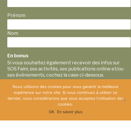
Prénom
Nom
En bonus
Si vous souhaitez également recevoir des infos sur
SOS Faim, ses activités, ses publications online et/ou
ses événements, cochez la case ci-dessous.
Je souhaite être informé.e des activités de SOS
Nous utilisons des cookies pour vous garantir la meilleure
expérience sur notre site. Si vous continuez à utiliser ce
Faim
dernier, nous considérerons que vous acceptez l'utilisation des
cookies.
Vous pouvez vous désinscrire à tout moment à l'aide des liens de
désinscription. Pour plus d'informations concernant notre
OK
En savoir plus
politique de confidentialité, veuillez consulter notre site web :
www.sosfaim.be